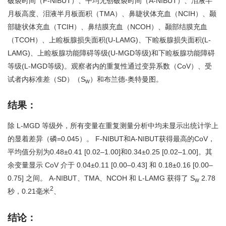
破裂时间（F-NIBUT）、平均无创破裂时间（A-NIBUT）、泪液半
月板高度、泪液半月板面积（TMA）、鼻睫状体充血（NCIH）、颞
部睫状体充血（TCIH）、鼻结膜充血（NCOH）、颞部结膜充血
（TCOH）、上睑板腺损失面积(U-LAMG)、下睑板腺损失面积(L-
LAMG)、上睑板腺功能障碍等级(U-MGD等级)和下睑板腺功能障碍
等级(L-MGD等级)。观察者内的重复性通过变异系数（CoV）、受
试者内标准差（SD）（S
）和布兰德-奥特曼图。
w
结果：
除 L-MGD 等级外，所有变量在重复测量分析中均未显示出统计学上
的显着差异（
磷
=0.045）。 F-NIBUT和A-NIBUT获得最高的CoV，
平均值分别为0.48±0.41 [0.02–1.00]和0.34±0.25 [0.02–1.00]。其
余变量显示 CoV 介于 0.04±0.11 [0.00–0.43] 和 0.18±0.16 [0.00–
0.75] 之间。 A-NIBUT、TMA、NCOH 和 L-LAMG 获得了 S
2.78
w
2
秒，0.21毫米
、
结论：