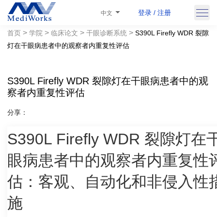
登录 / 注册
中文
>
>
>
>
首页
学院
临床论文
干眼诊断系统
S390L Firefly WDR 裂隙
灯在干眼病患者中的观察者内重复性评估
S390L Firefly WDR 裂隙灯在干眼病患者中的观
察者内重复性评估
分享：
S390L Firefly WDR 裂隙灯在
Ballesteros-Sánchez，Antonio O.D.，理学硕士； Gargallo-
眼病患者中的观察者内重复性
Martínez，Beatriz O.D.，博士；古铁雷斯-奥尔特加，拉蒙医学博
估：客观、自动化和非侵入性
士、哲学博士；桑切斯-冈萨雷斯，何塞-玛丽亚 O.D.，博士
施
作者信息