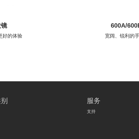
微镜
600A/
更好的体验
宽阔、锐利的
类别
服务
支持