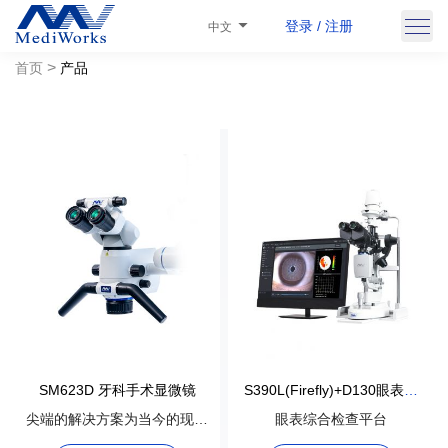
登录 / 注册
中文
>
首页
产品
S390L(Firefly)+D130眼表综
SM623D 牙科手术显微镜
合检查平台
眼表综合检查平台
尖端的解决方案为当今的现代
牙科诊所提供精确、清晰和符