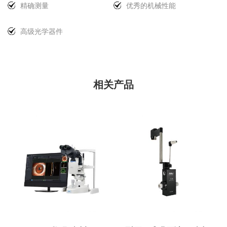
精确测量
优秀的机械性能
精确测量
优秀的机械性能
高级光学器件
高级光学器件
凭借多年的测试和临床应用，Goldmann 已被证明是黄金
充分关注每一个细节 MediWorks 眼压计的制造。工人 仔
眼压计上的棱镜是准确测量的关键 测量。在 MediWorks，
标准 眼压测量。根据已证实的证据， MediWorks T170 眼
细组装每个部件并检查紧固 重量公差，以确保眼压计提供
我们熟练的工人使 这些棱镜经过精心挑选并遵循严格的质
压计应用 Goldmann 原理 在设计和制造方面。 凭借精密
一致的测量结果。
量要求 标准。我们在标准包装中提供 3 块棱镜 使
相关产品
的制造工艺，MediWorks 压平眼压计提供准确且一致的结
MediWorks 眼压计经久耐用。
果 测量可以清楚地了解患者的眼压 情况向医生报告。