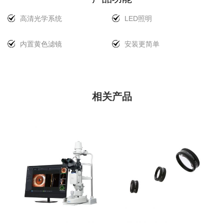
高清光学系统
LED照明
高清光学系统
LED照明
内置黄色滤镜
安装更简单
内置黄色滤镜
安装更简单
光学分辨率高达2700·N lp/mm（200 lp/mm），提供更多
MediWorks LED 灯的光线与 卤素灯，符合人们的使用习
提高早期角膜上皮染色阳性率 内置黄色滤光片和钴蓝色滤
带有内置电源的紧凑型控制面板使其 裂隙灯的安装更加容
病理细节。
惯 医生。 MediWorks应用的LED灯色差低 温度和照度
光片增加 荧光素钠染色图像的对比度。
易，尤其是在 将裂隙灯安装在眼科设备上。用户不 需要找
高，使视野 视网膜无眩光，色彩更加鲜艳，视野更清晰 带
到地方来安装厚实的电源盒。
有神经的角膜会更好地弹出。 LED灯有一个 寿命更长，消
相关产品
耗的能量更少。