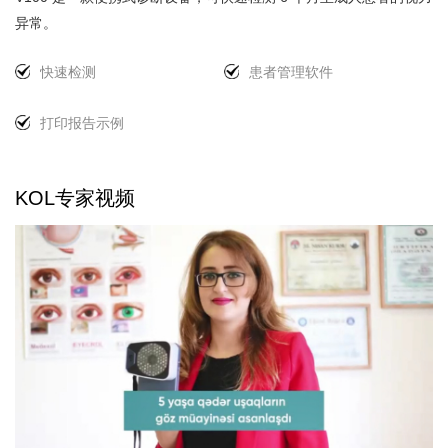
患者管理软件
异常。
Mediview 是患者管理系统，可帮助临床医生管理患者记录
快速检测
患者管理软件
以及由 MediWorks 开发的设备收集的图像和数据。 V100
提供的测试结果可以通过wifi连接快速传输到Mediview。
打印报告示例
打印报告示例
• 近视（近视）
• 屈光参差（屈光力不等）
KOL专家视频
• 远视（远视）
• 斜视（眼睛错位）
• 散光（视力模糊）
• 瞳孔大小不等（瞳孔大小不等）