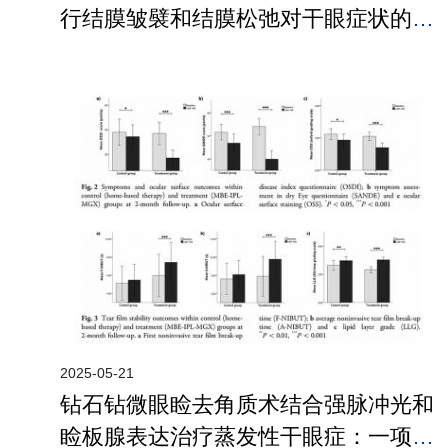
行结膜皱襞和结膜松弛对干眼症状的影
响：文献综述
2025-05-21
钻石钻微眼睑去角质术结合强脉冲光和
睑板腺表达治疗蒸发性干眼症：一项短