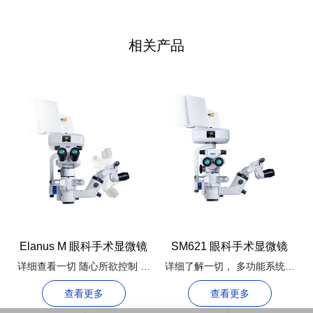
AEEDC 迪拜 2026：MediWorks 推出 Owl-Swing 系统
并庆祝核心区域合作伙伴
在 2026 年 AEEDC 迪拜展会上，MediWorks 在全球推出了全新
的 Owl-Swing 系统，这是一种牙科显微镜解决方案，旨在通过
4K 成像重塑临床工作流程。该多功能系统支持从显微牙髓学到
引导种植学的各种精密手术。
发表于 2026-01-22
上一页
1
2
3
4
5
6
7
下一页
相关产品